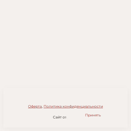
На сайте используются файлы cookie для работы сайта
и анализа посещаемости.
Политика конфиденциальности
Оферта
,
Политика конфиденциальности
Отклонить
Принять
Сайт от
wfolio